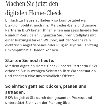
Machen Sie jetzt den
Reifen
Wartung,
digitalen Home-Check.
Reparatur
&
Einfach zu Hause aufladen – so komfortabel war
Garantie
Elektromobilität noch nie. Mercedes-Benz und unsere
Partnerin BKW bieten Ihnen einen massgeschneiderten
Rundum-Service an. Ergänzen Sie Ihren Stellplatz mit
einer leistungsstarken Wallbox, mit der Sie Ihr rein
elektrisch angetriebenes oder Plug-in-Hybrid-Fahrzeug
unkompliziert aufladen können.
Starten Sie noch heute.
Mit dem digitalen Home-Check unserer Partnerin BKW
erfassen Sie in wenigen Schritten Ihre Wohnsituation
und erhalten eine unverbindliche Offerte.
Übersicht
Reparatur
So einfach geht es: Klicken, planen und
Service &
aufladen.
Garantie
BKW begleitet Sie durch den gesamten Prozess und
Rückrufe
unterstützt Sie – von der Planung über
Ersatzteile