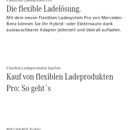
Flexibles Ladesystem Pro
Die flexible Ladelösung.
Mit dem neuen Flexiblen Ladesystem Pro von Mercedes-
Über uns
Benz können Sie Ihr Hybrid- oder Elektroauto dank
austauschbarer Adapter jederzeit und überall aufladen.
Unternehmen
Flexible Ladeprodukte kaufen
Ansprechpartner
Kauf von flexiblen Ladeprodukten
Standort &
Öffnungszeiten
Pro: So geht´s
Kontaktformular
Servicetermin
buchen
MB.CHARGE Public