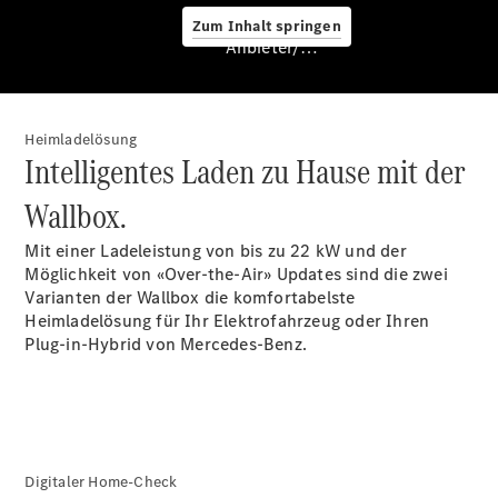
Zum Inhalt springen
Anbieter/Datenschutz
Service &
Zubehör
Heimladelösung
Intelligentes Laden zu Hause mit der
Wallbox.
Mit einer Ladeleistung von bis zu 22
kW
und der
Möglichkeit von
«Over-the-Air»
Updates sind die zwei
Servicetermin
Varianten der Wallbox die komfortabelste
buchen
Heimladelösung für Ihr Elektrofahrzeug oder Ihren
Digitale
Plug-in-Hybrid von Mercedes-Benz.
Extras
Ladelösungen
Unterwegs
laden
Pannen- &
Unfallhilfe
Digitaler Home-Check
Räder &