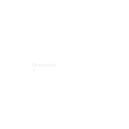
Standort
Reisemobile
Jetzt
entdecken
Ansprechpartner