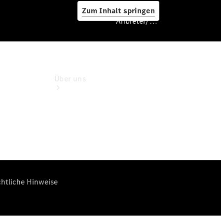
Zum Inhalt springen
Anbieter/Datenschutz
Anbieter/Datenschutz
Über uns
Standort &
Öffnungszeiten
Ansprechpartner
Unternehmen
Kontaktformular