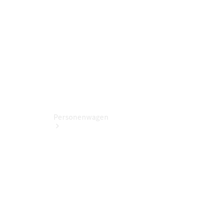
Servicetermin
buchen
Personenwagen
Jetzt
entdecken
Ansprechpartner