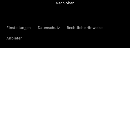
Über uns
Unternehmen
Ansprechpartner
Standort &
Öffnungszeiten
Kontaktformular
Servicetermin
buchen