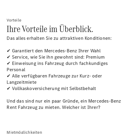
Reifen
Wartung,
Reparatur
Vorteile
&
Ihre Vorteile im Überblick.
Garantie
Das alles erhalten Sie zu attraktiven Konditionen:
✔ Garantiert den
Mercedes-Benz
Ihrer Wahl
✔ Service, wie Sie ihn gewohnt sind: Premium
✔ Einweisung ins Fahrzeug durch fachkundiges
Personal
✔ Alle verfügbaren Fahrzeuge zur Kurz- oder
Langzeitmiete
✔ Vollkaskoversicherung mit Selbstbehalt
Und das sind nur ein paar Gründe, ein
Übersicht
Mercedes
-Benz
Rent Fahrzeug zu mieten. Welcher ist Ihrer?
Reparatur
Service &
Garantie
Rückrufe
Ersatzteile
Mietmöglichkeiten