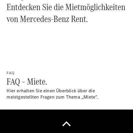
Entdecken Sie die Mietmöglichkeiten
Accessories
von Mercedes-Benz Rent.
Digitale
Broschüre
Fahrzeugzubehör
Collection
Betriebsanleitungen
FAQ
FAQ – Miete.
Servicetermin
Hier erhalten Sie einen Überblick über die
buchen
meistgestellten Fragen zum Thema „Miete”.