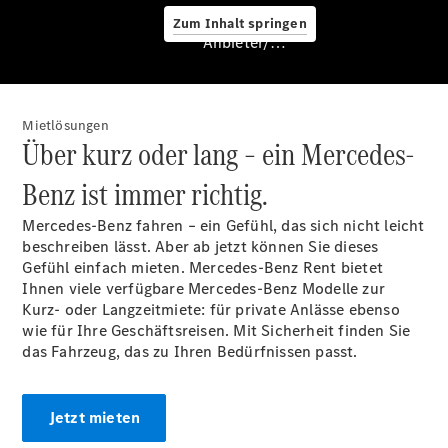
Zum Inhalt springen
Anbieter/Datenschutz
Service &
Zubehör
Mietlösungen
Über kurz oder lang – ein
Mercedes-
Benz
ist immer richtig.
Mercedes-Benz
fahren – ein Gefühl, das sich nicht leicht
beschreiben lässt. Aber ab jetzt können Sie dieses
Servicetermin
Gefühl einfach mieten.
Mercedes
-Benz Rent bietet
buchen
Ihnen viele verfügbare
Mercedes
-Benz Modelle zur
Digitale
Kurz- oder Langzeitmiete: für private Anlässe ebenso
Extras
wie für Ihre Geschäftsreisen. Mit Sicherheit finden Sie
Ladelösungen
das Fahrzeug, das zu Ihren Bedürfnissen passt.
Unterwegs
laden
Pannen- &
Jetzt mieten
Unfallhilfe
Räder &