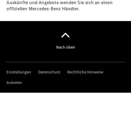
Auskünfte und Angebote wenden Sie sich an einen
offiziellen Mercedes-Benz Händler.
Über uns
Unternehmen
Ansprechpartner
Standort &
Öffnungszeiten
Kontaktformular
Servicetermin
buchen