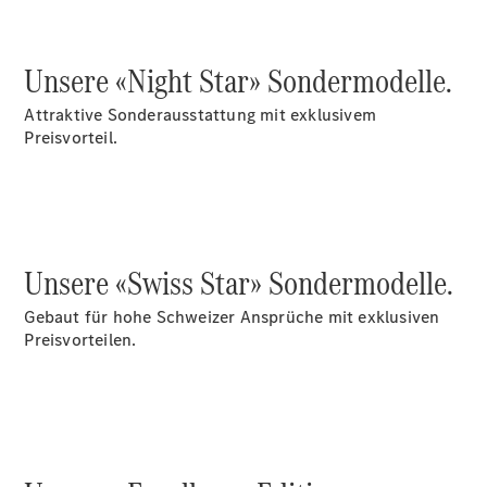
Reifen
Wartung,
Reparatur
Unsere «Night Star» Sondermodelle.
&
Garantie
Attraktive Sonderausstattung mit exklusivem
Preisvorteil.
Unsere «Swiss Star» Sondermodelle.
Gebaut für hohe Schweizer Ansprüche mit exklusiven
Preisvorteilen.
Übersicht
Reparatur
Service &
Garantie
Rückrufe
Ersatzteile