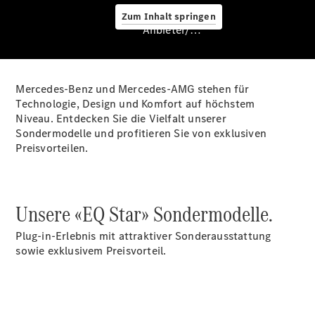
Zum Inhalt springen
Anbieter/Datenschutz
Service &
Zubehör
Mercedes-Benz und Mercedes-AMG stehen für
Technologie, Design und Komfort auf höchstem
Niveau. Entdecken Sie die Vielfalt unserer
Sondermodelle und profitieren Sie von exklusiven
Preisvorteilen.
Servicetermin
buchen
Digitale
Unsere «EQ Star» Sondermodelle.
Extras
Ladelösungen
Plug-in-Erlebnis mit attraktiver Sonderausstattung
Unterwegs
sowie exklusivem Preisvorteil.
laden
Pannen- &
Unfallhilfe
Räder &